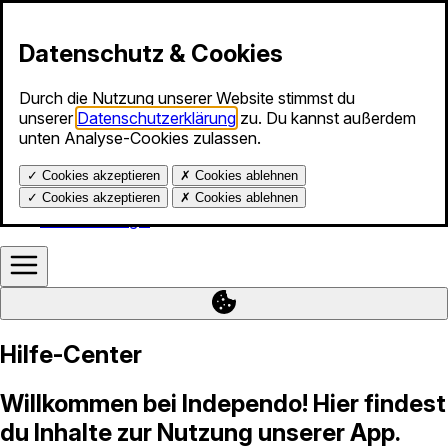
Zum Inhalt springen
Datenschutz & Cookies
Durch die Nutzung unserer Website stimmst du
Produkte
unserer
Datenschutzerklärung
zu. Du kannst außerdem
Info-Stunde
unten Analyse-Cookies zulassen.
Services
Blog
✓
Cookies akzeptieren
✗
Cookies ablehnen
Über uns
Hilfe
✓
Cookies akzeptieren
✗
Cookies ablehnen
Kalender-Login
Hilfe-Center
Willkommen bei Independo! Hier findest
du Inhalte zur Nutzung unserer App.